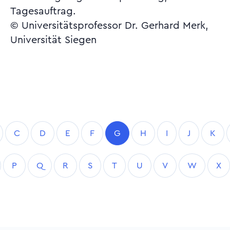
Tagesauftrag.
© Universitätsprofessor Dr. Gerhard Merk,
Universität Siegen
C
D
E
F
G
H
I
J
K
P
Q
R
S
T
U
V
W
X