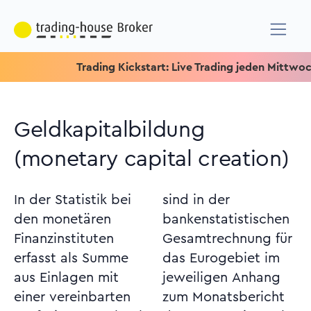
Trading Kickstart: Live Trading jeden Mittwoch um 15
Geldkapitalbildung
(monetary capital creation)
In der Statistik bei
sind in der
den monetären
bankenstatistischen
Finanzinstituten
Gesamtrechnung für
erfasst als Summe
das Eurogebiet im
aus Einlagen mit
jeweiligen Anhang
einer vereinbarten
zum Monatsbericht