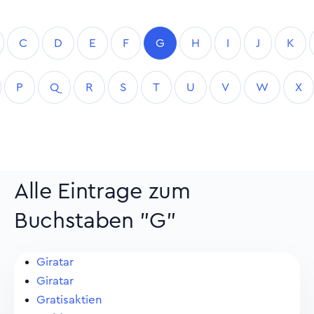
C
D
E
F
G
H
I
J
K
P
Q
R
S
T
U
V
W
X
Alle Eintrage zum
Buchstaben "G"
Giratar
Giratar
Gratisaktien