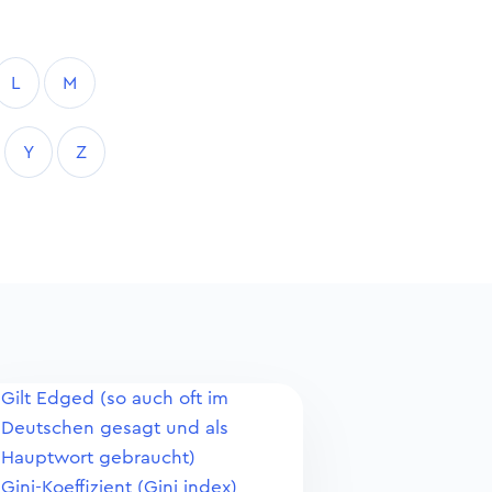
L
M
Y
Z
Gilt Edged (so auch oft im
Deutschen gesagt und als
Hauptwort gebraucht)
Gini-Koeffizient (Gini index)