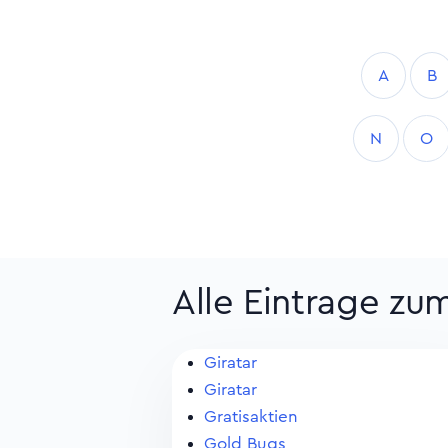
A
B
N
O
Alle Eintrage z
Giratar
Giratar
Gratisaktien
Gold Bugs