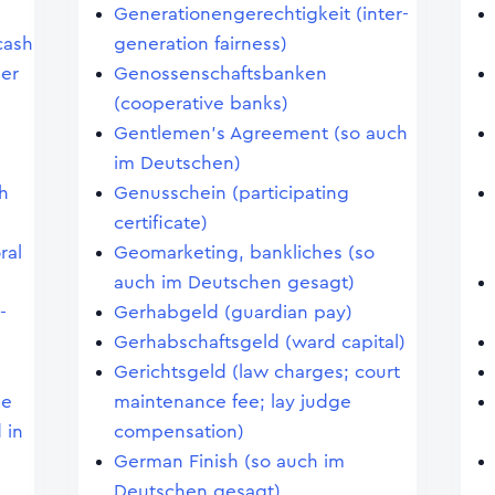
Generationengerechtigkeit (inter-
cash
generation fairness)
ler
Genossenschaftsbanken
(cooperative banks)
Gentlemen's Agreement (so auch
im Deutschen)
h
Genusschein (participating
certificate)
ral
Geomarketing, bankliches (so
auch im Deutschen gesagt)
-
Gerhabgeld (guardian pay)
Gerhabschaftsgeld (ward capital)
Gerichtsgeld (law charges; court
ge
maintenance fee; lay judge
 in
compensation)
German Finish (so auch im
Deutschen gesagt)