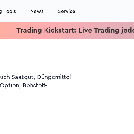
g-Tools
News
Service
rading Kickstart: Live Trading jeden Mit
auch Saatgut, Düngemittel
Option, Rohstoff-