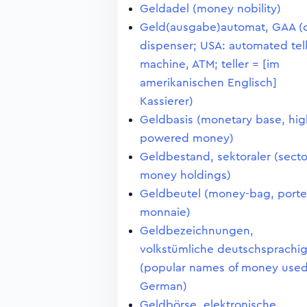
Geldadel (money nobility)
Geld(ausgabe)automat, GAA (
dispenser; USA: automated tel
machine, ATM; teller = [im
amerikanischen Englisch]
Kassierer)
Geldbasis (monetary base, hig
powered money)
Geldbestand, sektoraler (secto
money holdings)
Geldbeutel (money-bag, porte
monnaie)
Geldbezeichnungen,
volkstümliche deutschsprachi
(popular names of money used
German)
Geldbörse, elektronische