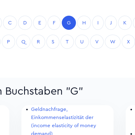
C
D
E
F
G
H
I
J
K
P
Q
R
S
T
U
V
W
X
um Buchstaben "G"
Geldnachfrage,
Einkommenselastizität der
(income elasticity of money
demand)