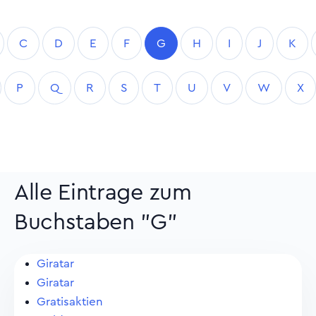
C
D
E
F
G
H
I
J
K
P
Q
R
S
T
U
V
W
X
Alle Eintrage zum
Buchstaben "G"
Giratar
Giratar
Gratisaktien