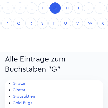
C
D
E
F
G
H
I
J
K
P
Q
R
S
T
U
V
W
X
Alle Eintrage zum
Buchstaben "G"
Giratar
Giratar
Gratisaktien
Gold Bugs