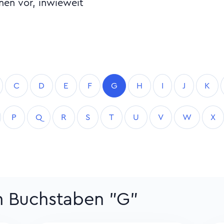
lnen vor, inwieweit
C
D
E
F
G
H
I
J
K
P
Q
R
S
T
U
V
W
X
um Buchstaben "G"