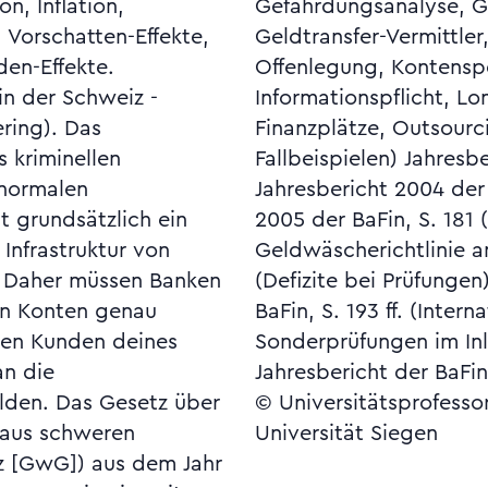
n, Inflation,
schmutziges,
 Vorschatten-Effekte,
to, falsches, Konten-
en-Effekte.
undendaten-
in der Schweiz -
System, Offshore-
ring). Das
führlich (mit
 kriminellen
BaFin, S. 68 ff.,
 normalen
Jahresbericht
t grundsätzlich ein
reten der Dritten EU-
Infrastruktur von
ember 2005), S. 183
. Daher müssen Banken
ahresbericht 2006 der
en Konten genau
 Rechtsentwicklung;
en Kunden deines
wie den jeweiligen
an die
Jahresbericht der BaFin
lden. Das Gesetz über
© Universitätsprofesso
 aus schweren
Universität Siegen
z [GwG]) aus dem Jahr