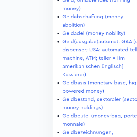
Geld, umlaufendes (running
money)
Geldabschaffung (money
abolition)
Geldadel (money nobility)
Geld(ausgabe)automat, GAA (
dispenser; USA: automated tel
machine, ATM; teller = [im
amerikanischen Englisch]
Kassierer)
Geldbasis (monetary base, hig
powered money)
Geldbestand, sektoraler (secto
money holdings)
Geldbeutel (money-bag, porte
monnaie)
Geldbezeichnungen,