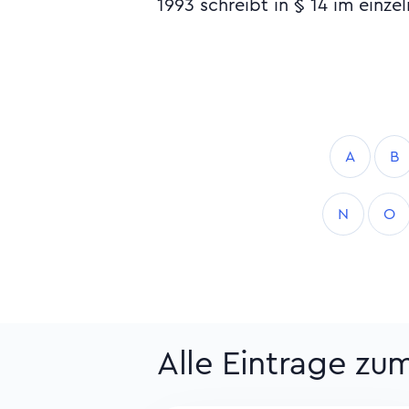
1993 schreibt in § 14 im einze
A
B
N
O
Alle Eintrage z