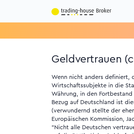
Geldvertrauen (
Wenn nicht anders definiert, 
interne Vorkehrungen gegen Ge
Wirtschaftssubjekte in die St
Banken, Versicherunge
Währung, in den Fortbestand i
Finanzdienstleister, Kapitalanl
Bezug auf Deutschland ist di
Edelmetallhändler und Spielban
(verwundernd stellte der ehe
Siehe Address Spoofing, Bargel
Europäischen Kommission, Jac
Verschleierung, Drogengeld, Fi
"Nicht alle Deutschen vertraue
Force on Money Laundering, F