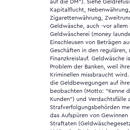
auf die DM"). Siehe Geldrefusio
Gefährdungsanalyse, Geld, 
Kapitalflucht, Nebenwährung,
Geldtransfer-Vermittler, Kon
Zigarettenwährung, Zweitrund
Offenlegung, Kontensperre, K
Geldwäsche, auch -vor allem 
Informationspflicht, Londoner 
Geldwäscherei (money launde
Finanzplätze, Outsourcing. Vgl. aus
Einschleusen von Beträgen aus
Fallbeispielen) Jahresbericht 2003 der 
Geschäften in den regulären,
Jahresbericht 2004 der BaFin, S. 80 ff., 
Finanzkreislauf. Geldwäsche is
2005 der BaFin, S. 181 (Inkraftt
Problem der Banken, weil ihre 
Geldwäscherichtlinie am 15. Dez
Kriminellen missbraucht wird
(Defizite bei Prüfungen), J
die Geldbewegungen auf ihr
BaFin, S. 193 ff. (Internationales;
beobachten (Motto: "Kenne d
Sonderprüfungen im Inland) so
Kunden") und Verdachtsfälle 
Strafverfolgungsbehörden me
das Aufspüren von Gewinnen
Straftaten (Geldwäschegeset