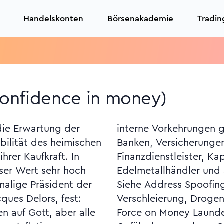
Handelskonten
Börsenakademie
Tradin
confidence in money)
die Erwartung der
ldwäsche vor allem
abilität des heimischen
n, Versteigerer,
hrer Kaufkraft. In
agegesellschaften,
eser Wert sehr hoch
ken treffen müssen.
malige Präsident der
dkontrolle, Domizil-
ques Delors, fest:
nancial Action Task
n auf Gott, aber alle
inanzbeschränkungen,