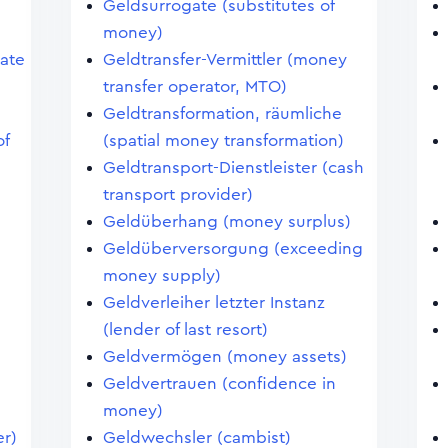
Geldsurrogate (substitutes of
money)
cate
Geldtransfer-Vermittler (money
transfer operator, MTO)
Geldtransformation, räumliche
of
(spatial money transformation)
Geldtransport-Dienstleister (cash
transport provider)
Geldüberhang (money surplus)
Geldüberversorgung (exceeding
money supply)
Geldverleiher letzter Instanz
(lender of last resort)
Geldvermögen (money assets)
Geldvertrauen (confidence in
money)
er)
Geldwechsler (cambist)