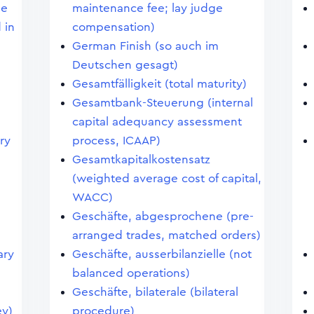
ge
maintenance fee; lay judge
 in
compensation)
German Finish (so auch im
Deutschen gesagt)
Gesamtfälligkeit (total maturity)
Gesamtbank-Steuerung (internal
capital adequancy assessment
ry
process, ICAAP)
Gesamtkapitalkostensatz
(weighted average cost of capital,
WACC)
Geschäfte, abgesprochene (pre-
arranged trades, matched orders)
ary
Geschäfte, ausserbilanzielle (not
balanced operations)
Geschäfte, bilaterale (bilateral
ey)
procedure)