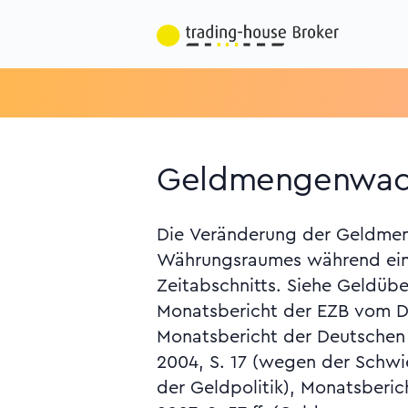
Geldmengenwach
Die Veränderung der Geldmen
Aufgliederung des Geldmen
Währungsraumes während ein
Übersichten), Vgl. Monatsb
Zeitabschnitts. Siehe Geldübe
Bundesbank vom Juli 2007, S. 15 ff.
Monatsbericht der EZB vom De
Monatsbericht der Deutschen
2004, S. 17 (wegen der Schwi
der Geldpolitik), Monatsberic