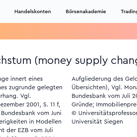
Handelskonten
Börsenakademie
Tradin
T
stum (money supply chan
ge innert eines
genwachstums;
es zugrunde gelegten
ericht der Deutschen
rhang. Vgl.
 (verschiedene
zember 2001, S. 11 f,
Gründe; Immobilienprei
 Bundesbank vom Juni
© Universitätsprofesso
erigkeiten in Modellen
Universität Siegen
ht der EZB vom Juli