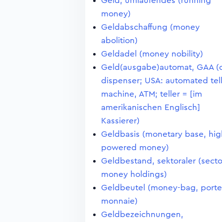
Geld, umlaufendes (running
money)
Geldabschaffung (money
abolition)
Geldadel (money nobility)
Geld(ausgabe)automat, GAA (
dispenser; USA: automated tel
machine, ATM; teller = [im
amerikanischen Englisch]
Kassierer)
Geldbasis (monetary base, hig
powered money)
Geldbestand, sektoraler (secto
money holdings)
Geldbeutel (money-bag, porte
monnaie)
Geldbezeichnungen,