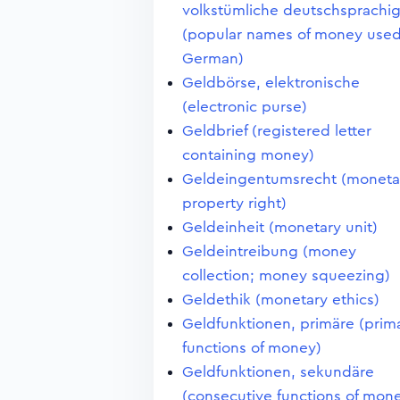
volkstümliche deutschsprachi
(popular names of money used
German)
Geldbörse, elektronische
(electronic purse)
Geldbrief (registered letter
containing money)
Geldeingentumsrecht (moneta
property right)
Geldeinheit (monetary unit)
Geldeintreibung (money
collection; money squeezing)
Geldethik (monetary ethics)
Geldfunktionen, primäre (prim
functions of money)
Geldfunktionen, sekundäre
(consecutive functions of mon