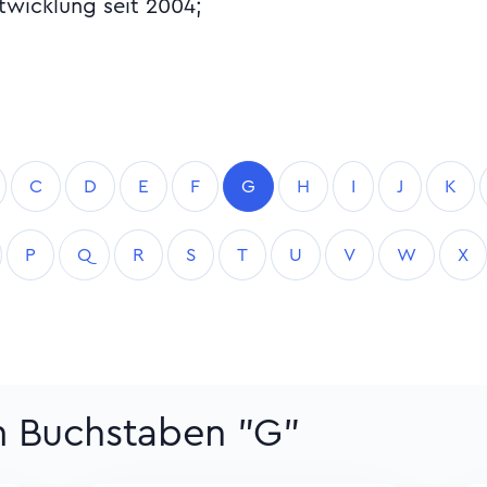
twicklung seit 2004;
C
D
E
F
G
H
I
J
K
P
Q
R
S
T
U
V
W
X
um Buchstaben "G"