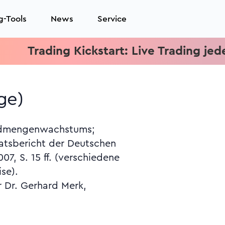
g-Tools
News
Service
rading Kickstart: Live Trading jeden Mit
ge)
se).
r Dr. Gerhard Merk,