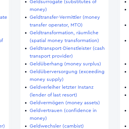
Geldsurrogate (substitutes of
money)
cate
Geldtransfer-Vermittler (money
transfer operator, MTO)
Geldtransformation, räumliche
of
(spatial money transformation)
Geldtransport-Dienstleister (cash
transport provider)
Geldüberhang (money surplus)
Geldüberversorgung (exceeding
money supply)
Geldverleiher letzter Instanz
(lender of last resort)
Geldvermögen (money assets)
Geldvertrauen (confidence in
money)
er)
Geldwechsler (cambist)