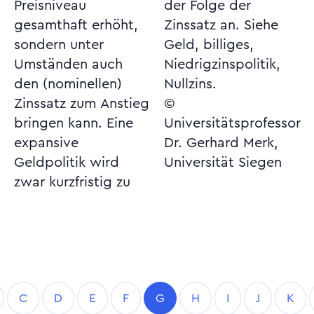
Preisniveau
der Folge der
gesamthaft erhöht,
Zinssatz an. Siehe
sondern unter
Geld, billiges,
Umständen auch
Niedrigzinspolitik,
den (nominellen)
Nullzins.
Zinssatz zum Anstieg
©
bringen kann. Eine
Universitätsprofessor
expansive
Dr. Gerhard Merk,
Geldpolitik wird
Universität Siegen
zwar kurzfristig zu
C
D
E
F
G
H
I
J
K