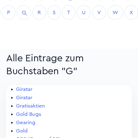
P
Q
R
S
T
U
V
W
X
Alle Eintrage zum
Buchstaben "G"
Giratar
Giratar
Gratisaktien
Gold Bugs
Gearing
Gold