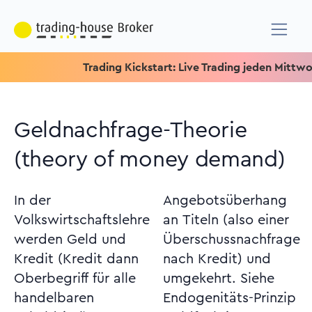
Trading Kickstart: Live Trading jeden Mittwoch um 1
Geldnachfrage-Theorie
(theory of money demand)
In der
Angebotsüberhang
Volkswirtschaftslehre
an Titeln (also einer
werden Geld und
Überschussnachfrage
Kredit (Kredit dann
nach Kredit) und
Oberbegriff für alle
umgekehrt. Siehe
handelbaren
Endogenitäts-Prinzip