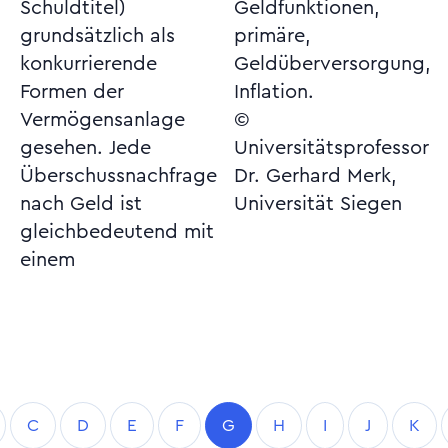
Schuldtitel)
Geldfunktionen,
grundsätzlich als
primäre,
konkurrierende
Geldüberversorgung,
Formen der
Inflation.
Vermögensanlage
©
gesehen. Jede
Universitätsprofessor
Überschussnachfrage
Dr. Gerhard Merk,
nach Geld ist
Universität Siegen
gleichbedeutend mit
einem
C
D
E
F
G
H
I
J
K