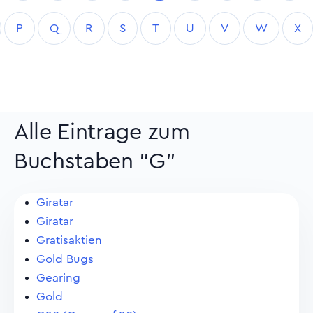
P
Q
R
S
T
U
V
W
X
Alle Eintrage zum
Buchstaben "G"
Giratar
Giratar
Gratisaktien
Gold Bugs
Gearing
Gold