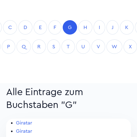
C
D
E
F
G
H
I
J
K
P
Q
R
S
T
U
V
W
X
Alle Eintrage zum
Buchstaben "G"
Giratar
Giratar