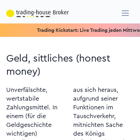
Trading Kickstart: Live Trading jeden Mittwoch um 1
Geld, sittliches (honest
money)
Unverfälschte,
aus sich heraus,
wertstabile
aufgrund seiner
Zahlungsmittel. In
Funktionen im
einem (für die
Tauschverkehr,
Geldgeschichte
mitnichten Sache
wichtigen)
des Königs