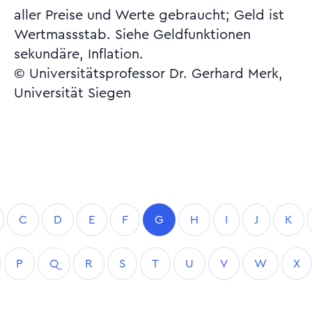
aller Preise und Werte gebraucht; Geld ist
Wertmassstab. Siehe Geldfunktionen
sekundäre, Inflation.
© Universitätsprofessor Dr. Gerhard Merk,
Universität Siegen
C
D
E
F
G
H
I
J
K
P
Q
R
S
T
U
V
W
X