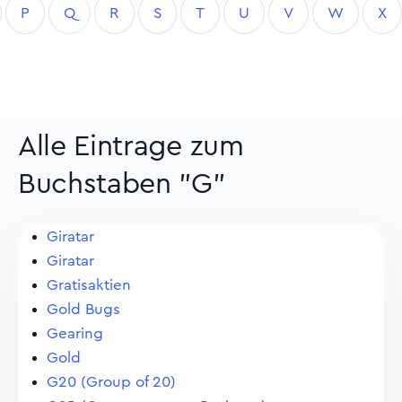
P
Q
R
S
T
U
V
W
X
Alle Eintrage zum
Buchstaben "G"
Giratar
Giratar
Gratisaktien
Gold Bugs
Gearing
Gold
G20 (Group of 20)