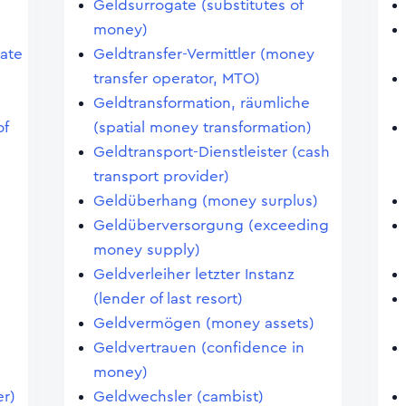
Geldsurrogate (substitutes of
money)
cate
Geldtransfer-Vermittler (money
transfer operator, MTO)
Geldtransformation, räumliche
of
(spatial money transformation)
Geldtransport-Dienstleister (cash
transport provider)
Geldüberhang (money surplus)
Geldüberversorgung (exceeding
money supply)
Geldverleiher letzter Instanz
(lender of last resort)
Geldvermögen (money assets)
Geldvertrauen (confidence in
money)
er)
Geldwechsler (cambist)