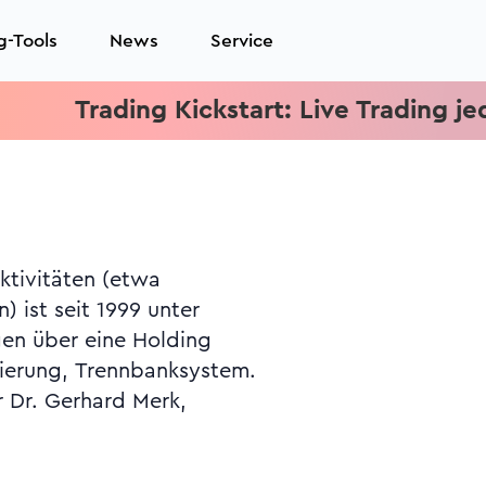
g-Tools
News
Service
Trading Kickstart: Live Trading jeden M
lierung, Trennbanksystem.
r Dr. Gerhard Merk,