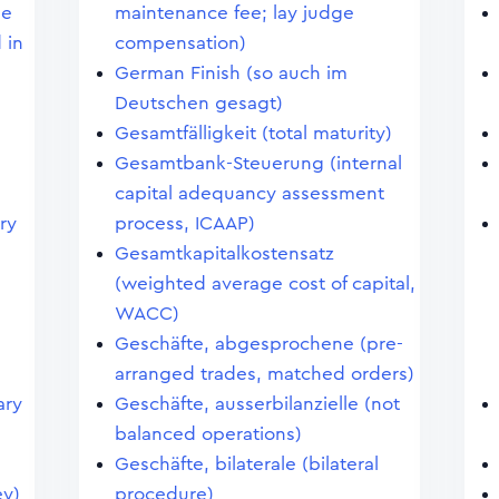
ge
maintenance fee; lay judge
 in
compensation)
German Finish (so auch im
Deutschen gesagt)
Gesamtfälligkeit (total maturity)
Gesamtbank-Steuerung (internal
capital adequancy assessment
ry
process, ICAAP)
Gesamtkapitalkostensatz
(weighted average cost of capital,
WACC)
Geschäfte, abgesprochene (pre-
arranged trades, matched orders)
ary
Geschäfte, ausserbilanzielle (not
balanced operations)
Geschäfte, bilaterale (bilateral
ey)
procedure)