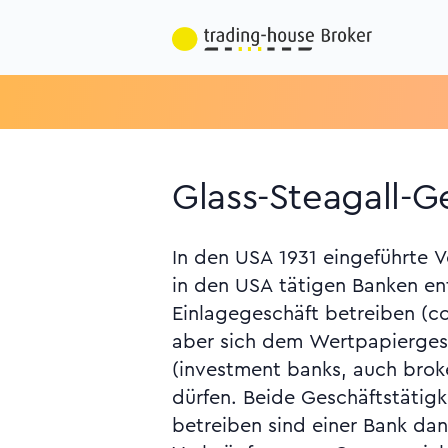
Glass-Steagall-Ge
In den USA 1931 eingeführte V
Banking und anderen A
in den USA tätigen Banken e
Versicherungsleistungen) ist se
Einlagegeschäft betreiben (c
bestimmten Bedingungen 
aber sich dem Wertpapierge
(investment banks, auch brok
dürfen. Beide Geschäftstätigk
betreiben sind einer Bank da