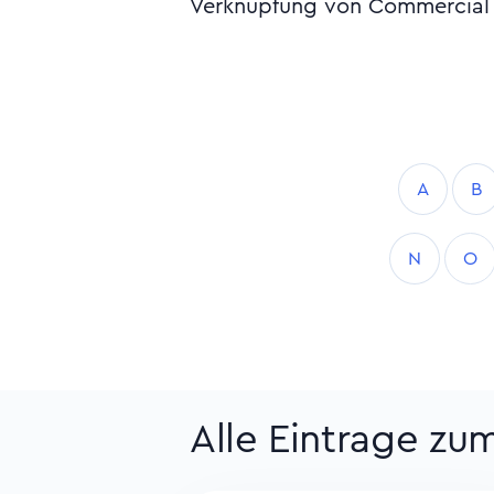
Verknüpfung von Commercial 
A
B
N
O
Alle Eintrage z