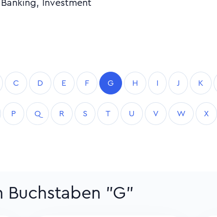
Banking, Investment
C
D
E
F
G
H
I
J
K
P
Q
R
S
T
U
V
W
X
um Buchstaben "G"