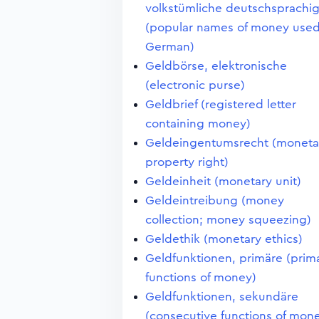
volkstümliche deutschsprachi
(popular names of money used
German)
Geldbörse, elektronische
(electronic purse)
Geldbrief (registered letter
containing money)
Geldeingentumsrecht (moneta
property right)
Geldeinheit (monetary unit)
Geldeintreibung (money
collection; money squeezing)
Geldethik (monetary ethics)
Geldfunktionen, primäre (prim
functions of money)
Geldfunktionen, sekundäre
(consecutive functions of mon