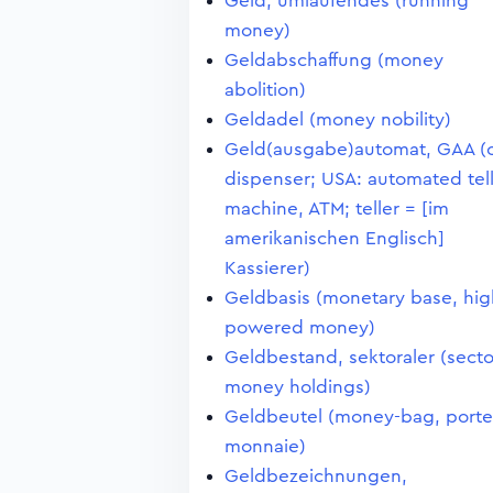
Geld, umlaufendes (running
money)
Geldabschaffung (money
abolition)
Geldadel (money nobility)
Geld(ausgabe)automat, GAA (
dispenser; USA: automated tel
machine, ATM; teller = [im
amerikanischen Englisch]
Kassierer)
Geldbasis (monetary base, hig
powered money)
Geldbestand, sektoraler (secto
money holdings)
Geldbeutel (money-bag, porte
monnaie)
Geldbezeichnungen,