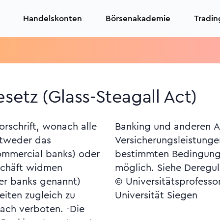
Handelskonten
Börsenakademie
Tradin
setz (Glass-Steagall Act)
orschrift, wonach alle
ktivitäten (etwa
ntweder das
it 1999 unter
ommercial banks) oder
über eine Holding
schäft widmen
möglich. Siehe Deregu
er banks genannt)
© Universitätsprofesso
eiten zugleich zu
Universität Siegen
nach verboten. -Die