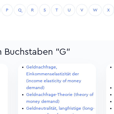
P
Q
R
S
T
U
V
W
X
um Buchstaben "G"
Geldnachfrage,
Einkommenselastizität der
(income elasticity of money
demand)
Geldnachfrage-Theorie (theory of
money demand)
Geldneutralität, langfristige (long-