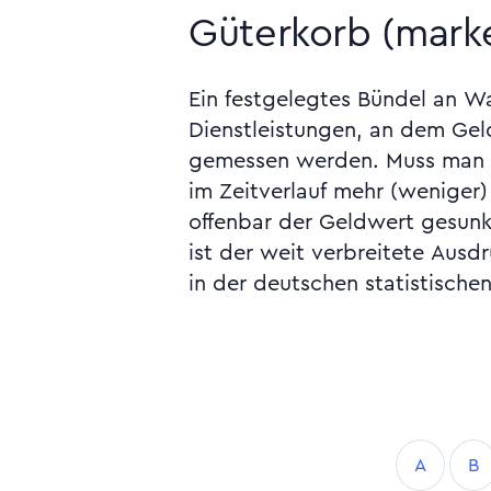
Güterkorb (marke
Ein festgelegtes Bündel an W
auch bei der EZB ist "Güter" der Ob
Dienstleistungen, an dem Ge
"Waren" (dinghafte Geg
gemessen werden. Muss man 
im Zeitverlauf mehr (weniger)
offenbar der Geldwert gesunk
ist der weit verbreitete Aus
in der deutschen statistische
A
B