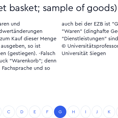
t basket; sample of goods)
aren und
erbegriff,
ldwertänderungen
enstände) und
zum Kauf dieser Menge
"Dienstleistungen" sind
 ausgeben, so ist
© Universitätsprofesso
en (gestiegen). -Falsch
Universität Siegen
druck "Warenkorb"; denn
n Fachsprache und so
C
D
E
F
G
H
I
J
K