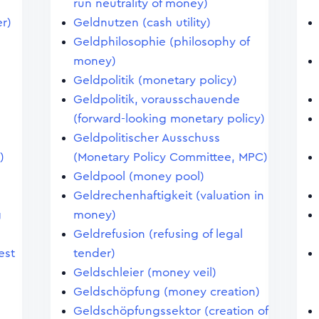
)
run neutrality of money)
r)
Geldnutzen (cash utility)
n
Geldphilosophie (philosophy of
money)
Geldpolitik (monetary policy)
Geldpolitik, vorausschauende
(forward-looking monetary policy)
Geldpolitischer Ausschuss
)
(Monetary Policy Committee, MPC)
Geldpool (money pool)
Geldrechenhaftigkeit (valuation in
g
money)
Geldrefusion (refusing of legal
est
tender)
Geldschleier (money veil)
Geldschöpfung (money creation)
Geldschöpfungssektor (creation of