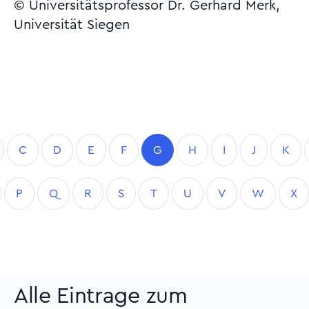
© Universitätsprofessor Dr. Gerhard Merk,
Universität Siegen
C
D
E
F
G
H
I
J
K
P
Q
R
S
T
U
V
W
X
Alle Eintrage zum