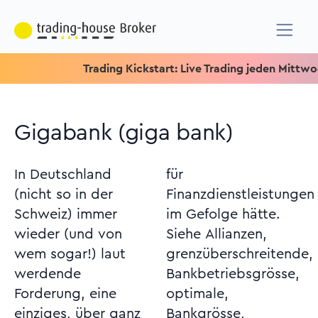
Trading Kickstart: Live Trading jeden Mittwoch um 1
Gigabank (giga bank)
In Deutschland
für
(nicht so in der
Finanzdienstleistungen
Schweiz) immer
im Gefolge hätte.
wieder (und von
Siehe Allianzen,
wem sogar!) laut
grenzüberschreitende,
werdende
Bankbetriebsgrösse,
Forderung, eine
optimale,
einziges, über ganz
Bankgrösse,