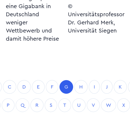
eine Gigabank in
©
Deutschland
Universitätsprofessor
weniger
Dr. Gerhard Merk,
Wettbewerb und
Universität Siegen
damit höhere Preise
C
D
E
F
G
H
I
J
K
P
Q
R
S
T
U
V
W
X