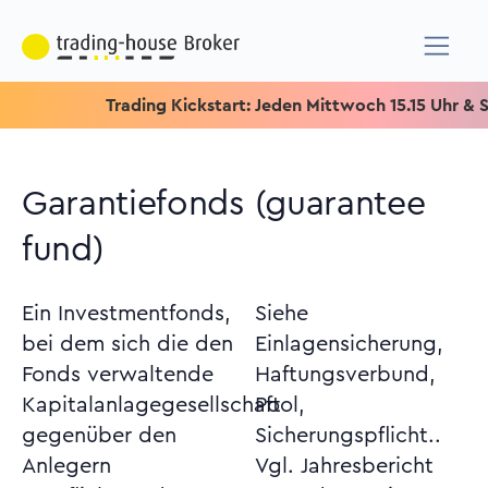
Trading Kickstart: Jeden Mittwoch 15.15 Uhr & Speziel
Garantiefonds (guarantee
fund)
Ein Investmentfonds,
Siehe
bei dem sich die den
Einlagensicherung,
Fonds verwaltende
Haftungsverbund,
Kapitalanlagegesellschaft
Pool,
gegenüber den
Sicherungspflicht..
Anlegern
Vgl. Jahresbericht