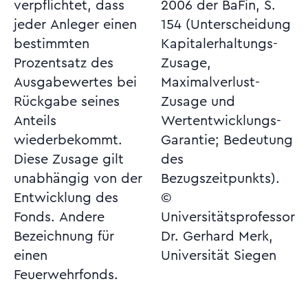
verpflichtet, dass
2006 der BaFin, S.
jeder Anleger einen
154 (Unterscheidung
bestimmten
Kapitalerhaltungs-
Prozentsatz des
Zusage,
Ausgabewertes bei
Maximalverlust-
Rückgabe seines
Zusage und
Anteils
Wertentwicklungs-
wiederbekommt.
Garantie; Bedeutung
Diese Zusage gilt
des
unabhängig von der
Bezugszeitpunkts).
Entwicklung des
©
Fonds. Andere
Universitätsprofessor
Bezeichnung für
Dr. Gerhard Merk,
einen
Universität Siegen
Feuerwehrfonds.