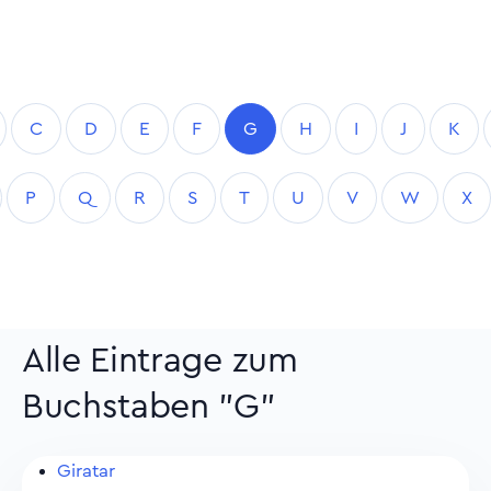
C
D
E
F
G
H
I
J
K
P
Q
R
S
T
U
V
W
X
Alle Eintrage zum
Buchstaben "G"
Giratar