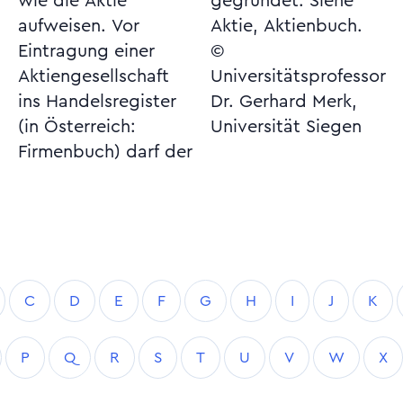
wie die Aktie
gegründet. Siehe
aufweisen. Vor
Aktie, Aktienbuch.
Eintragung einer
©
Aktiengesellschaft
Universitätsprofessor
ins Handelsregister
Dr. Gerhard Merk,
(in Österreich:
Universität Siegen
Firmenbuch) darf der
C
D
E
F
G
H
I
J
K
P
Q
R
S
T
U
V
W
X