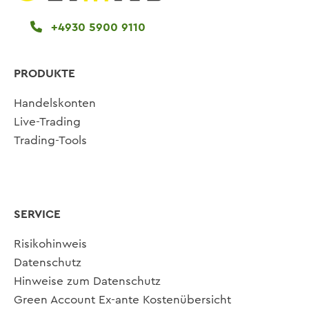
+4930 5900 9110
PRODUKTE
Handelskonten
Live-Trading
Trading-Tools
SERVICE
Risikohinweis
Datenschutz
Hinweise zum Datenschutz
Green Account Ex-ante Kostenübersicht