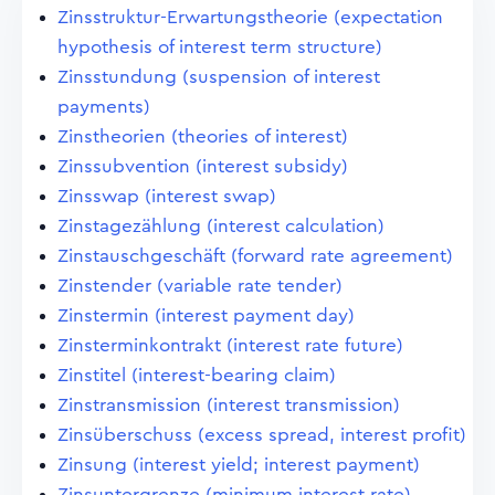
Zinsstruktur-Erwartungstheorie (expectation
hypothesis of interest term structure)
Zinsstundung (suspension of interest
payments)
Zinstheorien (theories of interest)
Zinssubvention (interest subsidy)
Zinsswap (interest swap)
Zinstagezählung (interest calculation)
Zinstauschgeschäft (forward rate agreement)
Zinstender (variable rate tender)
Zinstermin (interest payment day)
Zinsterminkontrakt (interest rate future)
Zinstitel (interest-bearing claim)
Zinstransmission (interest transmission)
Zinsüberschuss (excess spread, interest profit)
Zinsung (interest yield; interest payment)
Zinsuntergrenze (minimum interest rate)