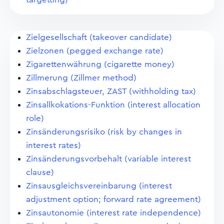
Zielgesellschaft (takeover candidate)
Zielzonen (pegged exchange rate)
Zigarettenwährung (cigarette money)
Zillmerung (Zillmer method)
Zinsabschlagsteuer, ZAST (withholding tax)
Zinsallkokations-Funktion (interest allocation
role)
Zinsänderungsrisiko (risk by changes in
interest rates)
Zinsänderungsvorbehalt (variable interest
clause)
Zinsausgleichsvereinbarung (interest
adjustment option; forward rate agreement)
Zinsautonomie (interest rate independence)