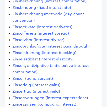
Zinsberechnung (interest computation)
Zinsbindung (fixed interst rate)
Zinsberechnungsmethode (day-count
convention)
Zinsderivate (interest derivates)
Zinsdifferenz (interest spread)
Zinsdivisor (interest divisor)
Zinsdurchlaufrate (interest pass-through)
Zinseinfrierung (interest blocking)
Zinselastizität (interest elasticity)
Zinsen, antizipative (anticipative interest
computation)
Zinser (bond servant)
Zinserfolg (interest gains)
Zinsertrag (interest yield)
Zinserwartungen (interest expectations)
Zinseszinsen (compound interest)