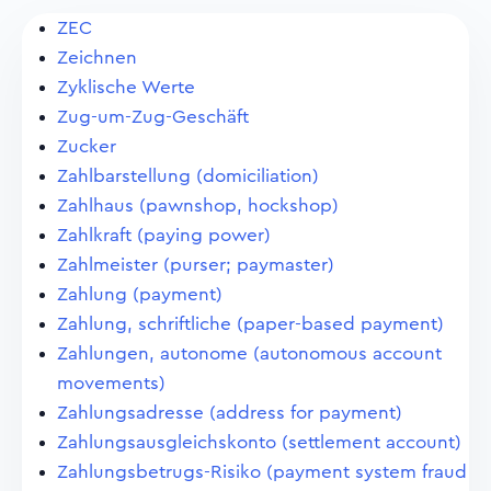
ZEC
Zeichnen
Zyklische Werte
Zug-um-Zug-Geschäft
Zucker
Zahlbarstellung (domiciliation)
Zahlhaus (pawnshop, hockshop)
Zahlkraft (paying power)
Zahlmeister (purser; paymaster)
Zahlung (payment)
Zahlung, schriftliche (paper-based payment)
Zahlungen, autonome (autonomous account
movements)
Zahlungsadresse (address for payment)
Zahlungsausgleichskonto (settlement account)
Zahlungsbetrugs-Risiko (payment system fraud