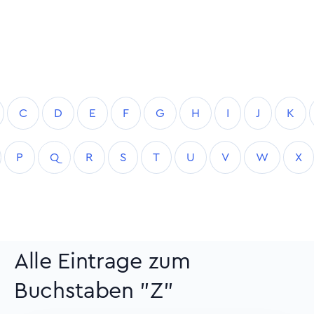
C
D
E
F
G
H
I
J
K
P
Q
R
S
T
U
V
W
X
Alle Eintrage zum
Buchstaben "Z"