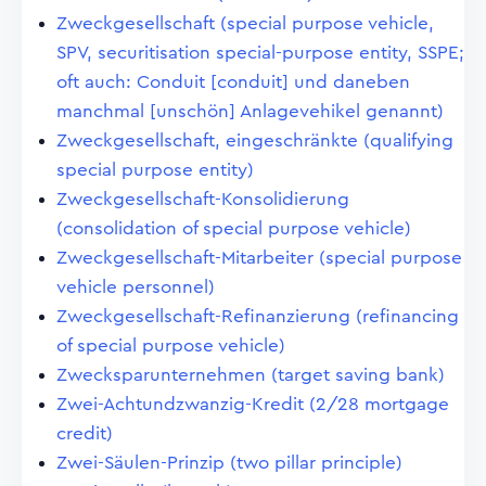
Zweckgesellschaft (special purpose vehicle,
SPV, securitisation special-purpose entity, SSPE;
oft auch: Conduit [conduit] und daneben
manchmal [unschön] Anlagevehikel genannt)
Zweckgesellschaft, eingeschränkte (qualifying
special purpose entity)
Zweckgesellschaft-Konsolidierung
(consolidation of special purpose vehicle)
Zweckgesellschaft-Mitarbeiter (special purpose
vehicle personnel)
Zweckgesellschaft-Refinanzierung (refinancing
of special purpose vehicle)
Zwecksparunternehmen (target saving bank)
Zwei-Achtundzwanzig-Kredit (2/28 mortgage
credit)
Zwei-Säulen-Prinzip (two pillar principle)