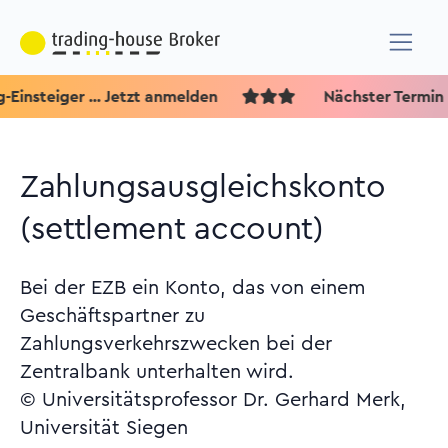
steiger ... Jetzt anmelden
Nächster Termin nac
Zahlungsausgleichskonto
(settlement account)
Bei der EZB ein Konto, das von einem
Geschäftspartner zu
Zahlungsverkehrszwecken bei der
Zentralbank unterhalten wird.
© Universitätsprofessor Dr. Gerhard Merk,
Universität Siegen