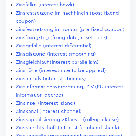
Zinsfalke (interest hawk)
Zinsfestsetzung im nachhinein (post-fixend
coupon)
Zinsfestsetzung im voraus (pre-fixed coupon)
Zinsfixing-Tag (fixing date, reset date)
Zinsgefälle (interest differential)
Zinsglättung (interest smoothing)
Zinsgleichlauf (interest parallelism)
Zinshöhe (interest rate to be applied)
Zinsimpuls (interest stimulus)
Zinsinformationsverordnung, ZIV (EU interest
information decree)
Zinsinsel (interest island)
Zinskanal (interest channel)
Zinskapitalisierungs-Klausel (roll-up clause)
Zinsknechtschaft (interest farmhand shank)
Zinskontrolle (management of interest rates)