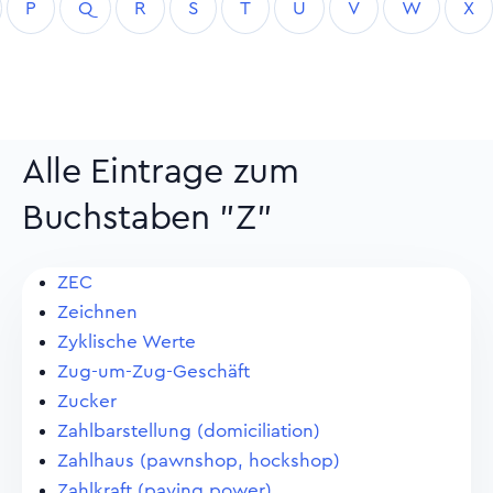
P
Q
R
S
T
U
V
W
X
Alle Eintrage zum
Buchstaben "Z"
ZEC
Zeichnen
Zyklische Werte
Zug-um-Zug-Geschäft
Zucker
Zahlbarstellung (domiciliation)
Zahlhaus (pawnshop, hockshop)
Zahlkraft (paying power)