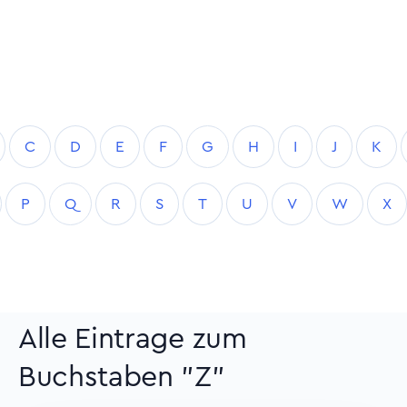
C
D
E
F
G
H
I
J
K
P
Q
R
S
T
U
V
W
X
Alle Eintrage zum
Buchstaben "Z"