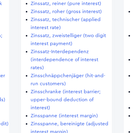
k
Zinssatz, reiner (pure interest)
Zinssatz, roher (gross interest)
Zinssatz, technischer (applied
interest rate)
n;
Zinssatz, zweistelliger (two digit
interest payment)
Zinssatz-Interdependenz
(interdependence of interest
rates)
ter
Zinsschnäppchenjäger (hit-and-
run customers)
Zinsschranke (interest barrier;
ds)
upper-bound deduction of
interest)
Zinsspanne (interest margin)
dit)
Zinsspanne, bereinigte (adjusted
interest margin)