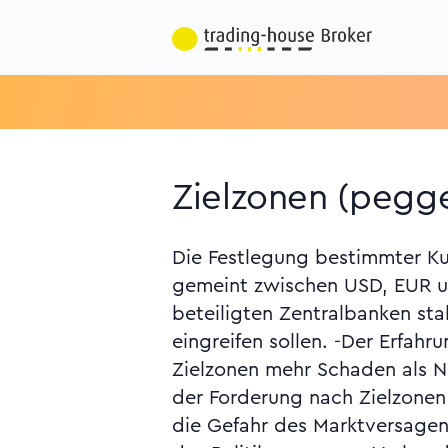
Zielzonen (pegg
Die Festlegung bestimmter Kur
Glaube an die politisch
gemeint zwischen USD, EUR un
wirtschaftlicher Prozesse u
beteiligten Zentralbanken sta
Monatsbericht der Deutsche
eingreifen sollen. -Der Erfahr
Zielzonen mehr Schaden als N
der Forderung nach Zielzonen 
die Gefahr des Marktversagens