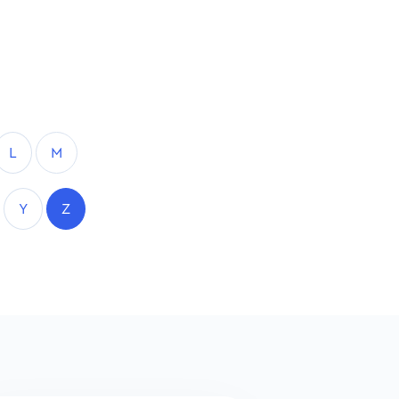
L
M
Y
Z