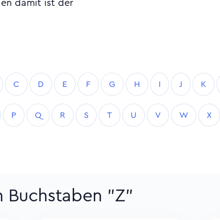
en damit ist der
C
D
E
F
G
H
I
J
K
P
Q
R
S
T
U
V
W
X
m Buchstaben "Z"