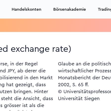
Handelskonten
Börsenakademie
Tradin
ed exchange rate)
se, in der Regel
e Machbarkeit
d JPY, ab derer die
nd Ergebnisse. Vgl.
bilisierend in den Markt
n Bundesbank vom Juni
ung hat gezeigt, dass
2002, S. 65 ff.
utzen bringen. Hinter
© Universitätsprofesso
steht die Ansicht, dass
Universität Siegen
 grösser ist als die