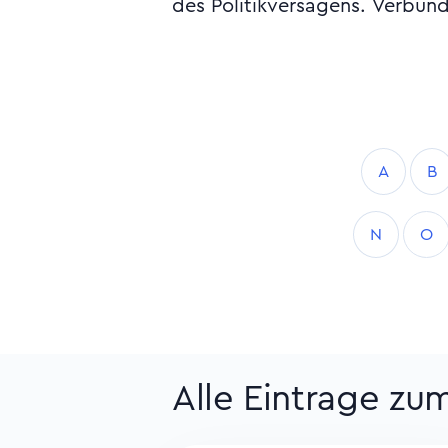
des Politikversagens. Verbund
A
B
N
O
Alle Eintrage zu