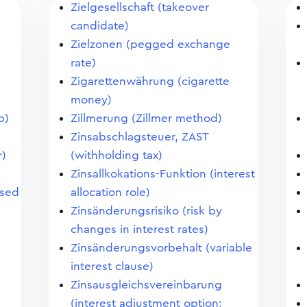
Zielgesellschaft (takeover
candidate)
Zielzonen (pegged exchange
rate)
Zigarettenwährung (cigarette
money)
p)
Zillmerung (Zillmer method)
Zinsabschlagsteuer, ZAST
r)
(withholding tax)
Zinsallkokations-Funktion (interest
ased
allocation role)
Zinsänderungsrisiko (risk by
changes in interest rates)
Zinsänderungsvorbehalt (variable
interest clause)
Zinsausgleichsvereinbarung
(interest adjustment option;