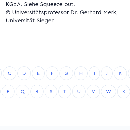
KGaA. Siehe Squeeze-out.
© Universitätsprofessor Dr. Gerhard Merk,
Universität Siegen
C
D
E
F
G
H
I
J
K
P
Q
R
S
T
U
V
W
X