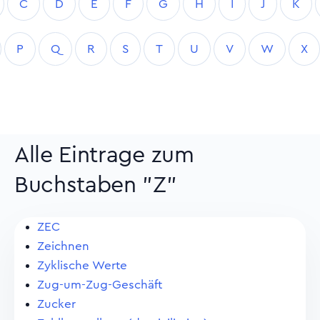
C
D
E
F
G
H
I
J
K
P
Q
R
S
T
U
V
W
X
Alle Eintrage zum
Buchstaben "Z"
ZEC
Zeichnen
Zyklische Werte
Zug-um-Zug-Geschäft
Zucker