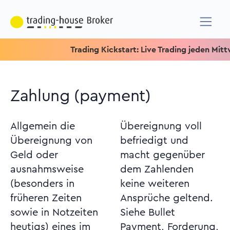
Trading Kickstart: Live Trading jeden Mittwoch 
Zahlung (payment)
Allgemein die
Übereignung voll
Übereignung von
befriedigt und
Geld oder
macht gegenüber
ausnahmsweise
dem Zahlenden
(besonders in
keine weiteren
früheren Zeiten
Ansprüche geltend.
sowie in Notzeiten
Siehe Bullet
heutigs) eines im
Payment, Forderung,