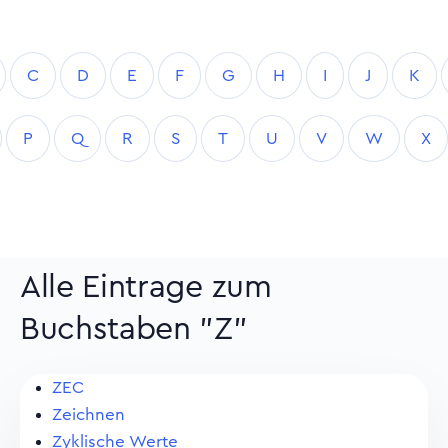
C
D
E
F
G
H
I
J
K
P
Q
R
S
T
U
V
W
X
Alle Eintrage zum
Buchstaben "Z"
ZEC
Zeichnen
Zyklische Werte