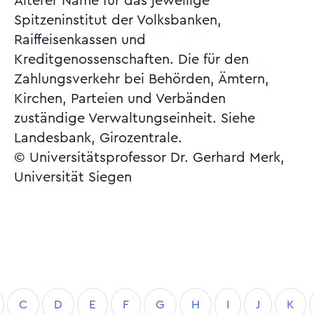
Älterer Name für das jeweilige
Spitzeninstitut der Volksbanken,
Raiffeisenkassen und
Kreditgenossenschaften. Die für den
Zahlungsverkehr bei Behörden, Ämtern,
Kirchen, Parteien und Verbänden
zuständige Verwaltungseinheit. Siehe
Landesbank, Girozentrale.
© Universitätsprofessor Dr. Gerhard Merk,
Universität Siegen
C
D
E
F
G
H
I
J
K