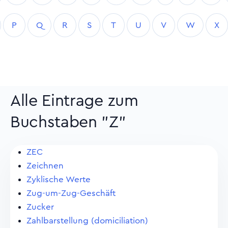
P
Q
R
S
T
U
V
W
X
Alle Eintrage zum
Buchstaben "Z"
ZEC
Zeichnen
Zyklische Werte
Zug-um-Zug-Geschäft
Zucker
Zahlbarstellung (domiciliation)