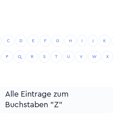
C
D
E
F
G
H
I
J
K
P
Q
R
S
T
U
V
W
X
Alle Eintrage zum
Buchstaben "Z"