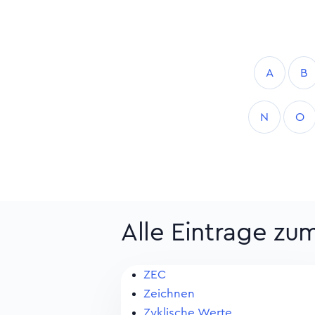
A
B
N
O
Alle Eintrage zu
ZEC
Zeichnen
Zyklische Werte