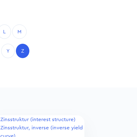
L
M
Y
Z
Zinsstruktur (interest structure)
Zinsstruktur, inverse (inverse yield
curve)