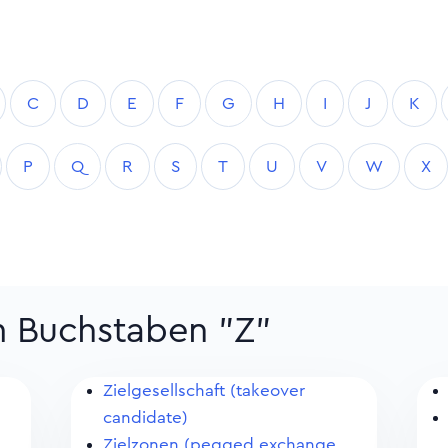
C
D
E
F
G
H
I
J
K
P
Q
R
S
T
U
V
W
X
m Buchstaben "Z"
Zielgesellschaft (takeover
candidate)
Zielzonen (pegged exchange