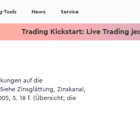
g-Tools
News
Service
Trading Kickstart: Live Trading jeden Mi
kungen auf die
Siehe Zinsglättung, Zinskanal,
, S. 18 f. (Übersicht; die
.