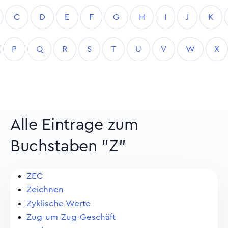
C
D
E
F
G
H
I
J
K
P
Q
R
S
T
U
V
W
X
Alle Eintrage zum
Buchstaben "Z"
ZEC
Zeichnen
Zyklische Werte
Zug-um-Zug-Geschäft