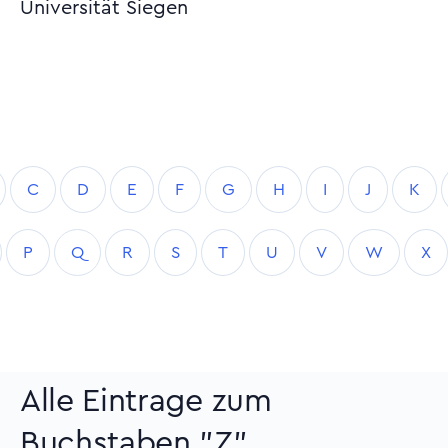
Universität Siegen
C
D
E
F
G
H
I
J
K
P
Q
R
S
T
U
V
W
X
Alle Eintrage zum
Buchstaben "Z"