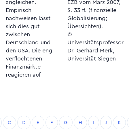
angleichen.
EZB vom März 2007,
Empirisch
S. 33 ff. (finanzielle
nachweisen lässt
Globalisierung;
sich dies gut
Übersichten).
zwischen
©
Deutschland und
Universitätsprofessor
den USA. Die eng
Dr. Gerhard Merk,
verflochtenen
Universität Siegen
Finanzmärkte
reagieren auf
C
D
E
F
G
H
I
J
K