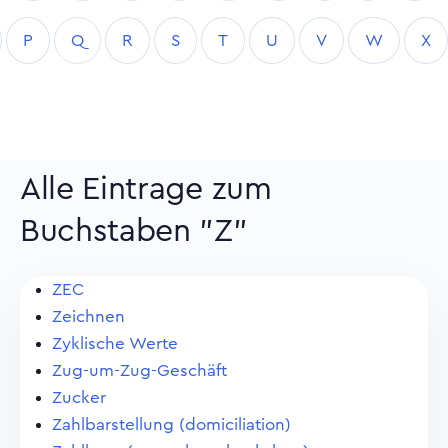
P
Q
R
S
T
U
V
W
X
Alle Eintrage zum
Buchstaben "Z"
ZEC
Zeichnen
Zyklische Werte
Zug-um-Zug-Geschäft
Zucker
Zahlbarstellung (domiciliation)