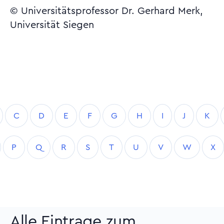
© Universitätsprofessor Dr. Gerhard Merk,
Universität Siegen
C
D
E
F
G
H
I
J
K
P
Q
R
S
T
U
V
W
X
Alle Eintrage zum