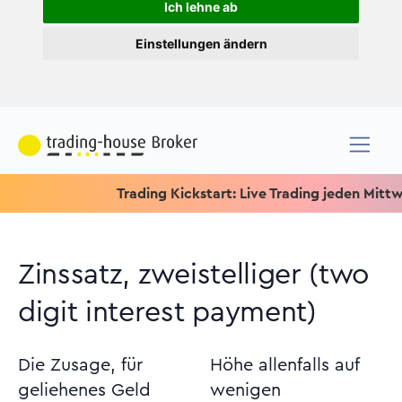
Ich lehne ab
Einstellungen ändern
Trading Kickstart: Live Trading jeden Mittwoch u
Zinssatz, zweistelliger (two
digit interest payment)
Die Zusage, für
Höhe allenfalls auf
geliehenes Geld
wenigen