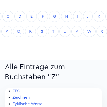
C
D
E
F
G
H
I
J
K
P
Q
R
S
T
U
V
W
X
Alle Eintrage zum
Buchstaben "Z"
ZEC
Zeichnen
Zyklische Werte