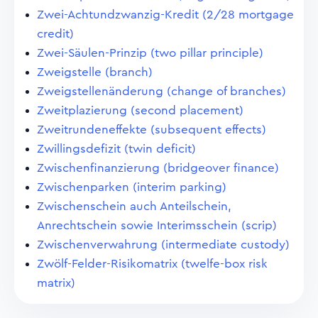
Zwei-Achtundzwanzig-Kredit (2/28 mortgage
credit)
Zwei-Säulen-Prinzip (two pillar principle)
Zweigstelle (branch)
Zweigstellenänderung (change of branches)
Zweitplazierung (second placement)
Zweitrundeneffekte (subsequent effects)
Zwillingsdefizit (twin deficit)
Zwischenfinanzierung (bridgeover finance)
Zwischenparken (interim parking)
Zwischenschein auch Anteilschein,
Anrechtschein sowie Interimsschein (scrip)
Zwischenverwahrung (intermediate custody)
Zwölf-Felder-Risikomatrix (twelfe-box risk
matrix)