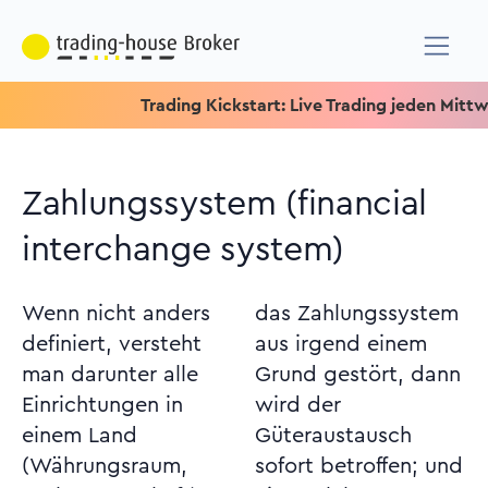
Trading Kickstart: Live Trading jeden Mittwoch u
Zahlungssystem (financial
interchange system)
Wenn nicht anders
das Zahlungssystem
definiert, versteht
aus irgend einem
man darunter alle
Grund gestört, dann
Einrichtungen in
wird der
einem Land
Güteraustausch
(Währungsraum,
sofort betroffen; und