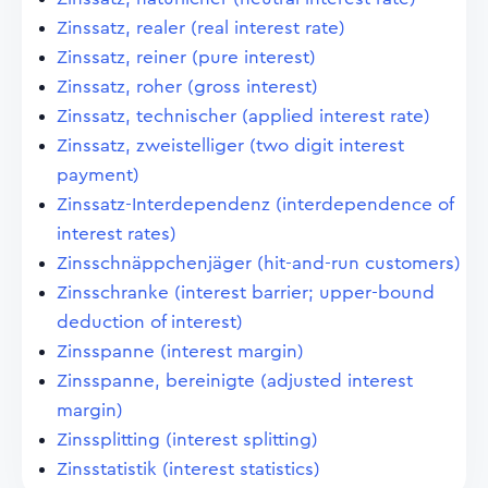
Zinssatz, realer (real interest rate)
Zinssatz, reiner (pure interest)
Zinssatz, roher (gross interest)
Zinssatz, technischer (applied interest rate)
Zinssatz, zweistelliger (two digit interest
payment)
Zinssatz-Interdependenz (interdependence of
interest rates)
Zinsschnäppchenjäger (hit-and-run customers)
Zinsschranke (interest barrier; upper-bound
deduction of interest)
Zinsspanne (interest margin)
Zinsspanne, bereinigte (adjusted interest
margin)
Zinssplitting (interest splitting)
Zinsstatistik (interest statistics)