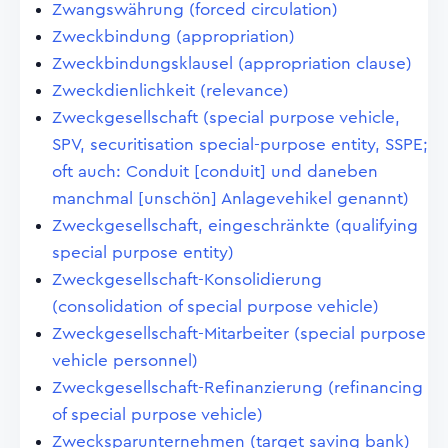
Zwangswährung (forced circulation)
Zweckbindung (appropriation)
Zweckbindungsklausel (appropriation clause)
Zweckdienlichkeit (relevance)
Zweckgesellschaft (special purpose vehicle,
SPV, securitisation special-purpose entity, SSPE;
oft auch: Conduit [conduit] und daneben
manchmal [unschön] Anlagevehikel genannt)
Zweckgesellschaft, eingeschränkte (qualifying
special purpose entity)
Zweckgesellschaft-Konsolidierung
(consolidation of special purpose vehicle)
Zweckgesellschaft-Mitarbeiter (special purpose
vehicle personnel)
Zweckgesellschaft-Refinanzierung (refinancing
of special purpose vehicle)
Zwecksparunternehmen (target saving bank)