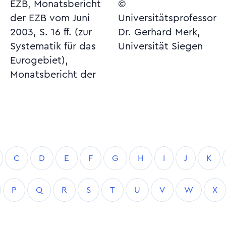
EZB, Monatsbericht
©
der EZB vom Juni
Universitätsprofessor
2003, S. 16 ff. (zur
Dr. Gerhard Merk,
Systematik für das
Universität Siegen
Eurogebiet),
Monatsbericht der
C
D
E
F
G
H
I
J
K
P
Q
R
S
T
U
V
W
X