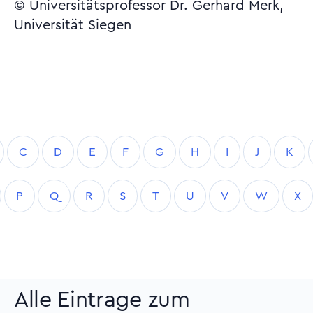
© Universitätsprofessor Dr. Gerhard Merk,
Universität Siegen
C
D
E
F
G
H
I
J
K
P
Q
R
S
T
U
V
W
X
Alle Eintrage zum