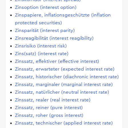
Zinsoption (interest option)
Zinspapiere, inflationsgeschützte (inflation
protected securities)
Zinsparität (interest parity)
Zinsreagibilität (interest reagibility)
Zinsrisiko (interest risk)
Zins(satz) (interest rate)
Zinssatz, effektiver (effective interest)
Zinssatz, erwarteter (expected interest rate)
Zinssatz, historischer (diachronic interest rate)
Zinssatz, marginaler (marginal interest rate)
Zinssatz, natürlicher (neutral interest rate)
Zinssatz, realer (real interest rate)
Zinssatz, reiner (pure interest)
Zinssatz, roher (gross interest)
Zinssatz, technischer (applied interest rate)