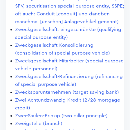
SPV, securitisation special-purpose entity, SSPE;
oft auch: Conduit [conduit] und daneben
manchmal [unschön] Anlagevehikel genannt)
Zweckgesellschaft, eingeschränkte (qualifying
special purpose entity)
Zweckgesellschaft-Konsolidierung
(consolidation of special purpose vehicle)
Zweckgesellschaft-Mitarbeiter (special purpose
vehicle personnel)
Zweckgesellschaft-Refinanzierung (refinancing
of special purpose vehicle)
Zwecksparunternehmen (target saving bank)
Zwei-Achtundzwanzig-Kredit (2/28 mortgage
credit)
Zwei-Säulen-Prinzip (two pillar principle)
Zweigstelle (branch)