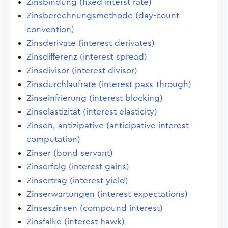
Zinsbindung (fixed interst rate)
Zinsberechnungsmethode (day-count
convention)
Zinsderivate (interest derivates)
Zinsdifferenz (interest spread)
Zinsdivisor (interest divisor)
Zinsdurchlaufrate (interest pass-through)
Zinseinfrierung (interest blocking)
Zinselastizität (interest elasticity)
Zinsen, antizipative (anticipative interest
computation)
Zinser (bond servant)
Zinserfolg (interest gains)
Zinsertrag (interest yield)
Zinserwartungen (interest expectations)
Zinseszinsen (compound interest)
Zinsfalke (interest hawk)