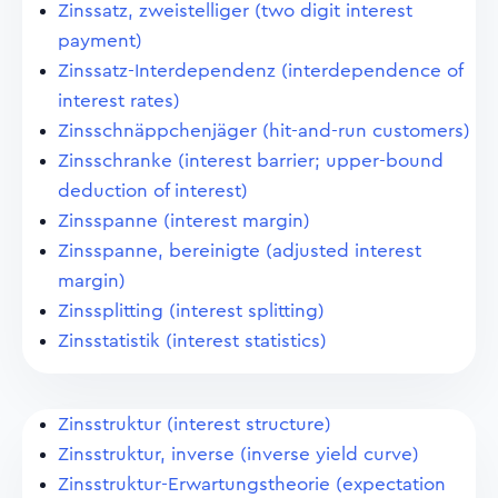
Zinssatz, zweistelliger (two digit interest
payment)
Zinssatz-Interdependenz (interdependence of
interest rates)
Zinsschnäppchenjäger (hit-and-run customers)
Zinsschranke (interest barrier; upper-bound
deduction of interest)
Zinsspanne (interest margin)
Zinsspanne, bereinigte (adjusted interest
margin)
Zinssplitting (interest splitting)
Zinsstatistik (interest statistics)
Zinsstruktur (interest structure)
Zinsstruktur, inverse (inverse yield curve)
Zinsstruktur-Erwartungstheorie (expectation