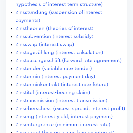
hypothesis of interest term structure)
Zinsstundung (suspension of interest
payments)
Zinstheorien (theories of interest)
Zinssubvention (interest subsidy)
Zinsswap (interest swap)
Zinstagezählung (interest calculation)
Zinstauschgeschäft (forward rate agreement)
Zinstender (variable rate tender)
Zinstermin (interest payment day)
Zinsterminkontrakt (interest rate future)
Zinstitel (interest-bearing claim)
Zinstransmission (interest transmission)
Zinsüberschuss (excess spread, interest profit)
Zinsung (interest yield; interest payment)
Zinsuntergrenze (minimum interest rate)
Zinsverbot (ban on usury; ban on interest)