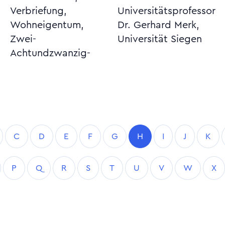
Verbriefung,
Universitätsprofessor
Wohneigentum,
Dr. Gerhard Merk,
Zwei-
Universität Siegen
Achtundzwanzig-
C
D
E
F
G
H
I
J
K
P
Q
R
S
T
U
V
W
X