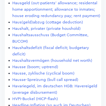
Hausgeld (out-patients' allowance; residental
home apportionment; allowance to inmates;
house eroding redundancy pay; rent payment)
Haus(geld)abzug (cottage deduction)
Haushalt, privater (private houshold)
Haushaltsausschuss (Budget Committee,
BUCOM)
Haushaltsdefizit (fiscal deficit; budgetary
deficit)
Haushaltsvermögen (household net worth)
Hausse (boom; uptrend)
Hausse, zyklische (cyclical boom)
Hausse-Spreizung (bull call spread)
Havariegeld, im deutschen HGB: Havereigeld
(average disbursement)
HVPI-Buckel (HICP-flash)
Headline-Inflation (so auch im Deutschen)