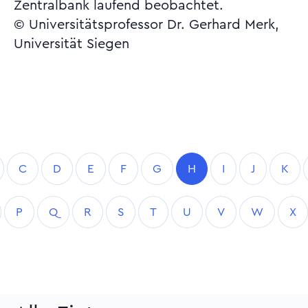
Zentralbank laufend beobachtet.
© Universitätsprofessor Dr. Gerhard Merk,
Universität Siegen
C
D
E
F
G
H
I
J
K
P
Q
R
S
T
U
V
W
X