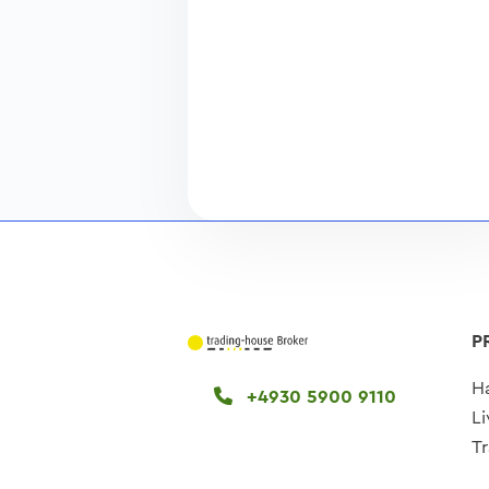
P
H
+4930 5900 9110
L
T