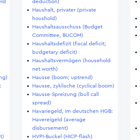
eld
deduction)
Haushalt, privater (private
houshold)
Haushaltsausschuss (Budget
Committee, BUCOM)
Haushaltsdefizit (fiscal deficit;
budgetary deficit)
Haushaltsvermögen (household
net worth)
ing)
Hausse (boom; uptrend)
t
Hausse, zyklische (cyclical boom)
Hausse-Spreizung (bull call
spread)
Havariegeld, im deutschen HGB:
Havereigeld (average
disbursement)
t)
HVPI-Buckel (HICP-flash)