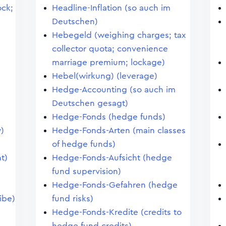
ock;
Headline-Inflation (so auch im
Deutschen)
Hebegeld (weighing charges; tax
collector quota; convenience
marriage premium; lockage)
Hebel(wirkung) (leverage)
Hedge-Accounting (so auch im
Deutschen gesagt)
Hedge-Fonds (hedge funds)
y)
Hedge-Fonds-Arten (main classes
of hedge funds)
t)
Hedge-Fonds-Aufsicht (hedge
fund supervision)
Hedge-Fonds-Gefahren (hedge
ibe)
fund risks)
Hedge-Fonds-Kredite (credits to
hedge fund credits)