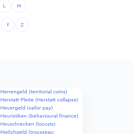
L
M
Y
Z
Herrengeld (territorial coins)
Herstatt-Pleite (Herstatt collapse)
Heuergeld (sailor pay)
Heuristiken (behavioural finance)
Heuschrecken (locusts)
Hielichgeld (trousseau;