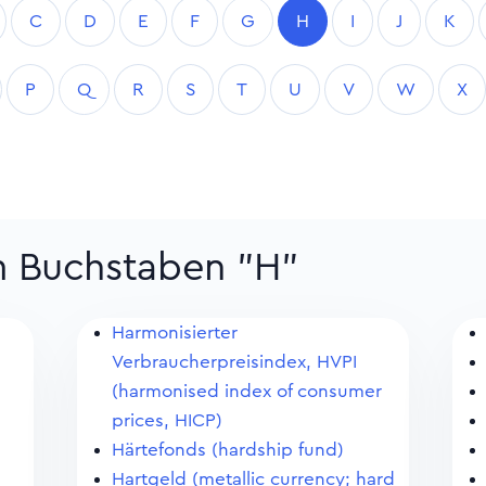
C
D
E
F
G
H
I
J
K
P
Q
R
S
T
U
V
W
X
m Buchstaben "H"
Harmonisierter
Verbraucherpreisindex, HVPI
(harmonised index of consumer
prices, HICP)
Härtefonds (hardship fund)
Hartgeld (metallic currency; hard