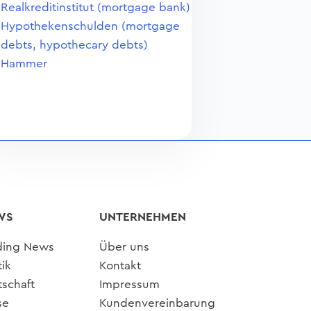
Realkreditinstitut (mortgage bank)
Hypothekenschulden (mortgage
debts, hypothecary debts)
Hammer
WS
UNTERNEHMEN
ding News
Über uns
tik
Kontakt
tschaft
Impressum
se
Kundenvereinbarung