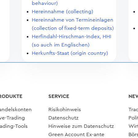
behaviour)
Hereinnahme (collecting)
Hereinnahme von Termineinlagen
(collection of fixed-term deposits)
Herfindahl-Hirschman-Index, HHI
(so auch im Englischen)
Herkunfts-Staat (origin country)
RODUKTE
SERVICE
NE
andelskonten
Risikohinweis
Tra
ive-Trading
Datenschutz
Poli
rading-Tools
Hinweise zum Datenschutz
Wir
Green Account Ex-ante
Bör