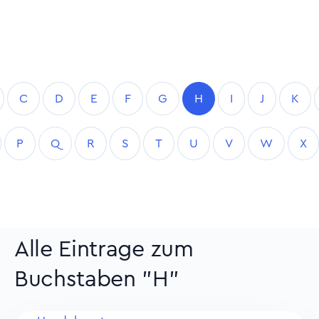
C
D
E
F
G
H
I
J
K
P
Q
R
S
T
U
V
W
X
Alle Eintrage zum
Buchstaben "H"