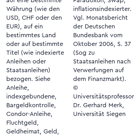
auf eine bestimmte
Paradoxon, Swap,
Währung (wie den
inflationsindexierter.
USD, CHF oder den
Vgl. Monatsbericht
EUR), auf ein
der Deutschen
bestimmtes Land
Bundesbank vom
oder auf bestimmte
Oktober 2006, S. 37
Titel (wie indexierte
(Sog zu
Anleihen oder
Staatsanleihen nach
Staatsanleihen)
Verwerfungen auf
bezogen. Siehe
dem Finanzmarkt).
Anleihe,
©
indexgebundene,
Universitätsprofessor
Bargeldkontrolle,
Dr. Gerhard Merk,
Condor-Anleihe,
Universität Siegen
Fluchtgeld,
Geldheimat, Geld,