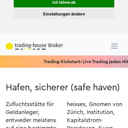
Ich lehne ab
Einstellungen ändern
Trading Kickstart: Live Trading jeden Mittwo
Hafen, sicherer (safe haven)
Zufluchtsstätte für
heisses, Gnomen von
Geldanleger,
Zürich, Institution,
entweder meistens
Kapitalstrom-