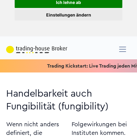
Ich lehne ab
Einstellungen ändern
Trading Kickstart: Live Trading jeden Mittwo
Handelbarkeit auch
Fungibilität (fungibility)
Wenn nicht anders
Folgewirkungen bei
definiert, die
Instituten kommen.