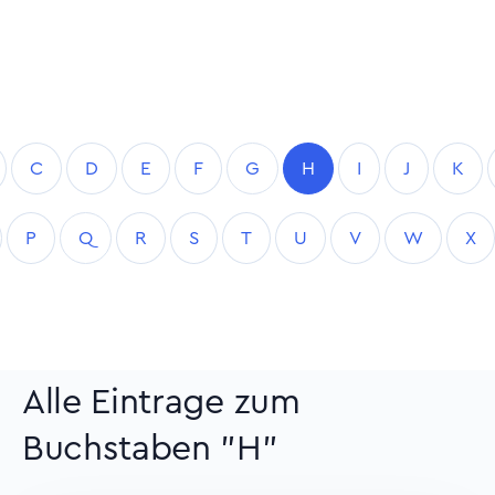
C
D
E
F
G
H
I
J
K
P
Q
R
S
T
U
V
W
X
Alle Eintrage zum
Buchstaben "H"