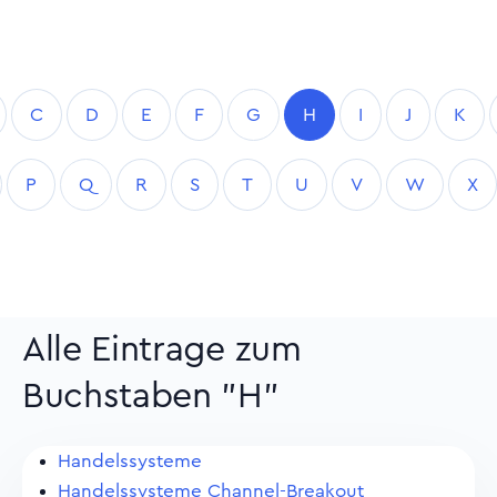
C
D
E
F
G
H
I
J
K
P
Q
R
S
T
U
V
W
X
Alle Eintrage zum
Buchstaben "H"
Handelssysteme
Handelssysteme Channel-Breakout