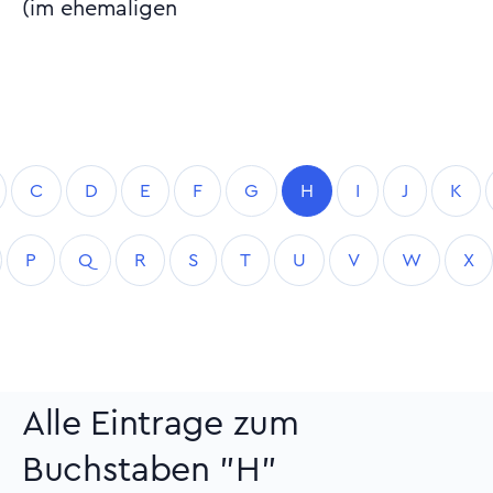
(im ehemaligen
C
D
E
F
G
H
I
J
K
P
Q
R
S
T
U
V
W
X
Alle Eintrage zum
Buchstaben "H"