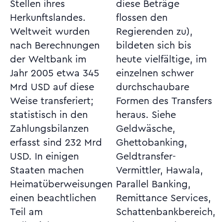
Stellen ihres
diese Beträge
Herkunftslandes.
flossen den
Weltweit wurden
Regierenden zu),
nach Berechnungen
bildeten sich bis
der Weltbank im
heute vielfältige, im
Jahr 2005 etwa 345
einzelnen schwer
Mrd USD auf diese
durchschaubare
Weise transferiert;
Formen des Transfers
statistisch in den
heraus. Siehe
Zahlungsbilanzen
Geldwäsche,
erfasst sind 232 Mrd
Ghettobanking,
USD. In einigen
Geldtransfer-
Staaten machen
Vermittler, Hawala,
Heimatüberweisungen
Parallel Banking,
einen beachtlichen
Remittance Services,
Teil am
Schattenbankbereich,