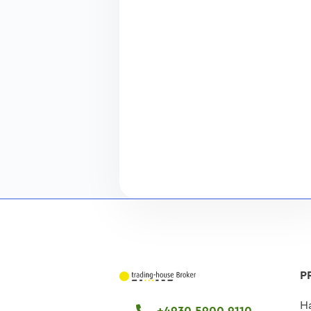
P
H
+4930 5900 9110