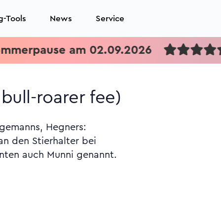
g-Tools
News
Service
ull-roarer fee)
agemanns, Hegners:
n den Stierhalter bei
enten auch Munni genannt.