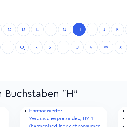
C
D
E
F
G
H
I
J
K
P
Q
R
S
T
U
V
W
X
m Buchstaben "H"
Harmonisierter
Verbraucherpreisindex, HVPI
(harmonised index of consumer