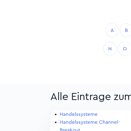
A
B
N
O
Alle Eintrage zu
Handelssysteme
Handelssysteme Channel-
Breakout