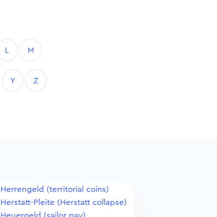
L
M
Y
Z
Herrengeld (territorial coins)
Herstatt-Pleite (Herstatt collapse)
Heuergeld (sailor pay)