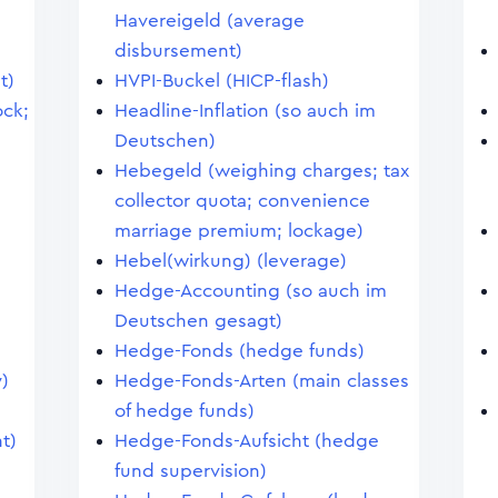
Havereigeld (average
disbursement)
t)
HVPI-Buckel (HICP-flash)
ock;
Headline-Inflation (so auch im
Deutschen)
Hebegeld (weighing charges; tax
collector quota; convenience
marriage premium; lockage)
Hebel(wirkung) (leverage)
Hedge-Accounting (so auch im
Deutschen gesagt)
Hedge-Fonds (hedge funds)
y)
Hedge-Fonds-Arten (main classes
of hedge funds)
t)
Hedge-Fonds-Aufsicht (hedge
fund supervision)