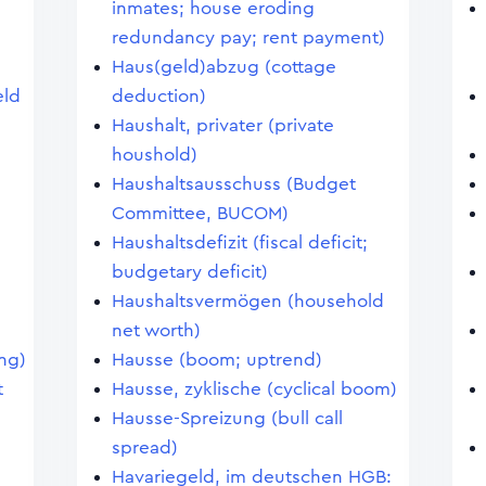
inmates; house eroding
redundancy pay; rent payment)
Haus(geld)abzug (cottage
eld
deduction)
Haushalt, privater (private
houshold)
Haushaltsausschuss (Budget
Committee, BUCOM)
Haushaltsdefizit (fiscal deficit;
budgetary deficit)
Haushaltsvermögen (household
net worth)
ing)
Hausse (boom; uptrend)
t
Hausse, zyklische (cyclical boom)
Hausse-Spreizung (bull call
spread)
Havariegeld, im deutschen HGB: