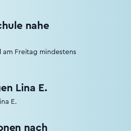
chule nahe
nd am Freitag mindestens
en Lina E.
na E.
ionen nach