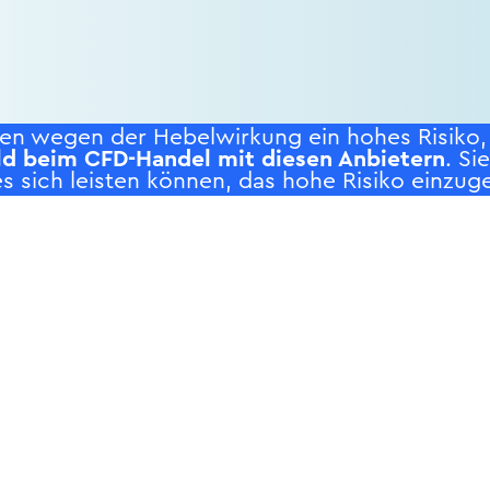
n wegen der Hebelwirkung ein hohes Risiko, s
ld beim CFD-Handel mit diesen Anbietern
. Si
s sich leisten können, das hohe Risiko einzuge
RODUKTE
SERVICE
NE