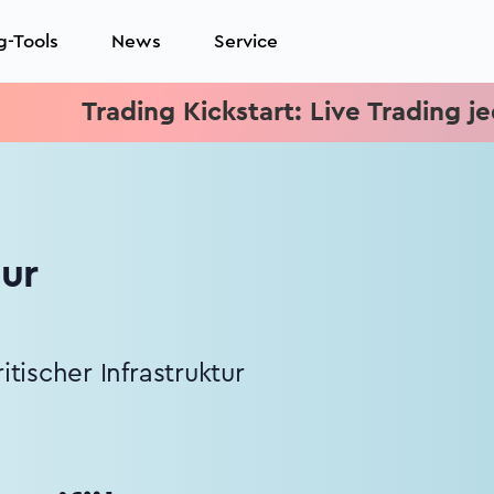
g-Tools
News
Service
ading Kickstart: Live Trading jeden Mitt
tur
ischer Infrastruktur