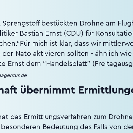
 Sprengstoff bestückten Drohne am Flugh
itiker Bastian Ernst (CDU) für Konsultati
en."Für mich ist klar, dass wir mittlerwei
4 der Nato aktivieren sollten - ähnlich wi
e Ernst dem "Handelsblatt" (Freitagausg
enagentur.de
aft übernimmt Ermittlung
hat das Ermittlungsverfahren zum Drohn
 besonderen Bedeutung des Falls von de