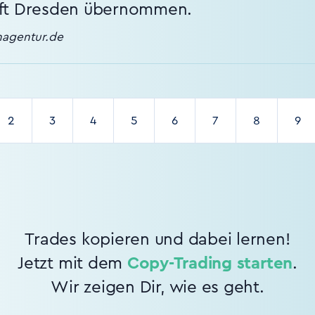
aft Dresden übernommen.
enagentur.de
2
3
4
5
6
7
8
9
Trades kopieren und dabei lernen!
Jetzt mit dem
Copy-Trading starten
.
Wir zeigen Dir, wie es geht.