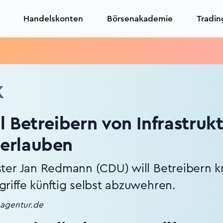
Handelskonten
Börsenakademie
Tradin
Tr
K
 Betreibern von Infrastruk
erlauben
er Jan Redmann (CDU) will Betreibern krit
iffe künftig selbst abzuwehren.
nagentur.de