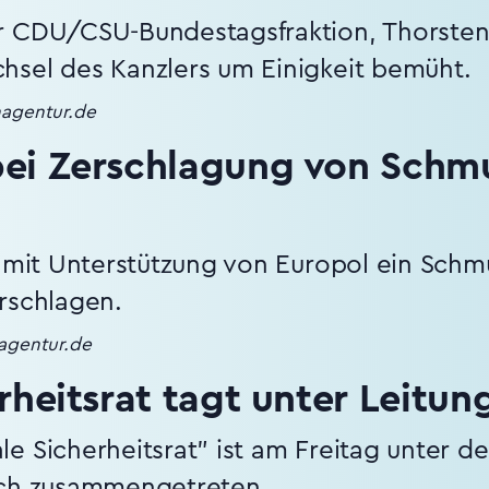
r CDU/CSU-Bundestagsfraktion, Thorsten 
hsel des Kanzlers um Einigkeit bemüht.
nagentur.de
bei Zerschlagung von Schm
t mit Unterstützung von Europol ein Sch
rschlagen.
nagentur.de
rheitsrat tagt unter Leitun
e Sicherheitsrat" ist am Freitag unter d
sch zusammengetreten.