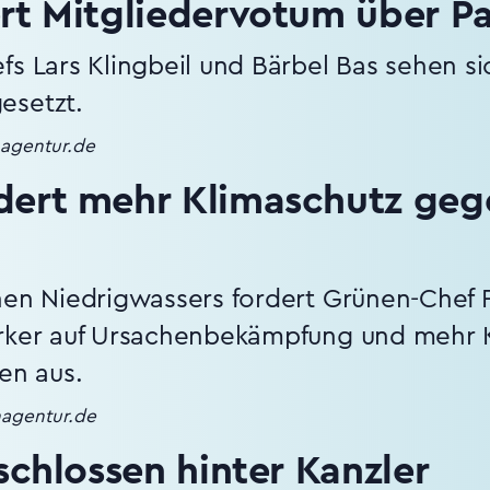
ert Mitgliedervotum über P
fs Lars Klingbeil und Bärbel Bas sehen si
esetzt.
nagentur.de
dert mehr Klimaschutz geg
hen Niedrigwassers fordert Grünen-Chef F
ärker auf Ursachenbekämpfung und mehr 
en aus.
nagentur.de
eschlossen hinter Kanzler