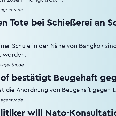
nagentur.de
n Tote bei Schießerei an S
einer Schule in der Nähe von Bangkok si
t worden.
enagentur.de
of bestätigt Beugehaft geg
at die Anordnung von Beugehaft gegen Li
nagentur.de
itiker will Nato-Konsultat