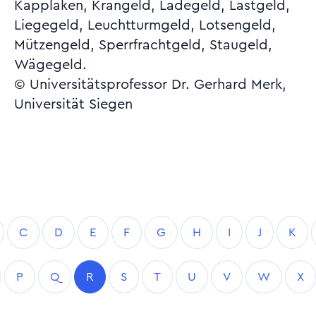
Kapplaken, Krangeld, Ladegeld, Lastgeld,
Liegegeld, Leuchtturmgeld, Lotsengeld,
Mützengeld, Sperrfrachtgeld, Staugeld,
Wägegeld.
© Universitätsprofessor Dr. Gerhard Merk,
Universität Siegen
C
D
E
F
G
H
I
J
K
P
Q
R
S
T
U
V
W
X