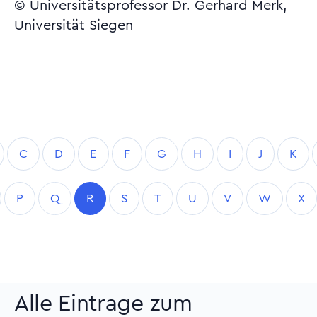
© Universitätsprofessor Dr. Gerhard Merk,
Universität Siegen
C
D
E
F
G
H
I
J
K
P
Q
R
S
T
U
V
W
X
Alle Eintrage zum