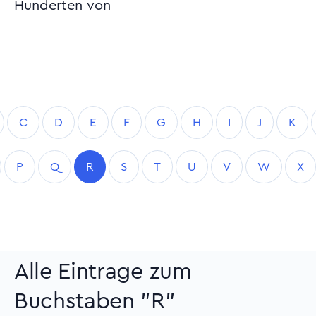
Hunderten von
C
D
E
F
G
H
I
J
K
P
Q
R
S
T
U
V
W
X
Alle Eintrage zum
Buchstaben "R"