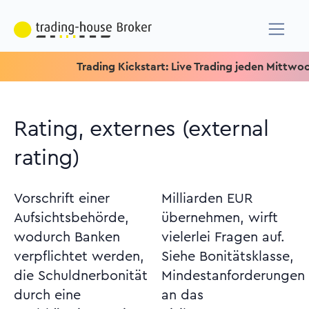
Trading Kickstart: Live Trading jeden Mittwoch um 1
Rating, externes (external
rating)
Vorschrift einer
Milliarden EUR
Aufsichtsbehörde,
übernehmen, wirft
wodurch Banken
vielerlei Fragen auf.
verpflichtet werden,
Siehe Bonitätsklasse,
die Schuldnerbonität
Mindestanforderungen
durch eine
an das