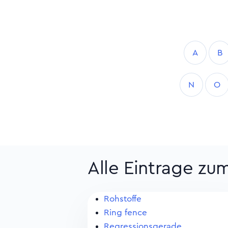
A
B
N
O
Alle Eintrage zu
Rohstoffe
Ring fence
Regressionsgerade