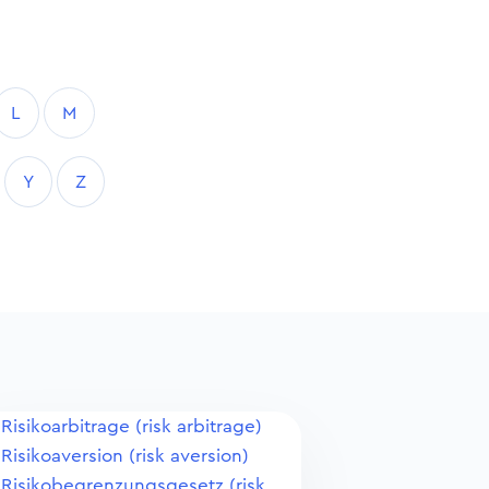
L
M
Y
Z
Risikoarbitrage (risk arbitrage)
Risikoaversion (risk aversion)
Risikobegrenzungsgesetz (risk