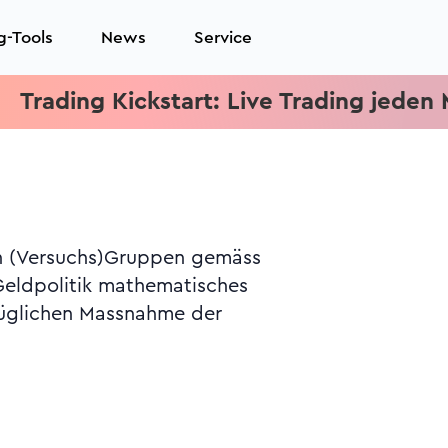
g-Tools
News
Service
ing Kickstart: Live Trading jeden Mittwo
nen (Versuchs)Gruppen gemäss
 Geldpolitik mathematisches
ezüglichen Massnahme der