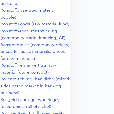
portfolio)
Rohstoffblase (raw material
bubble)
Rohstoff-Fonds (raw material fund)
Rohstoffhandelsfinanzierung
(commodity trade financing, CF)
Rohstoffpreise (commodity prices,
prices for basic materials, prices
for raw materials)
Rohstoff-Terminvertrag (raw
material future contract)
Rollenmischung, bankliche (mixed
sides of the market in banking
business)
Rollgeld (portage, wheelage;
rolled coins, roll of nickel)
Rollover-Kredit (roll over credit)