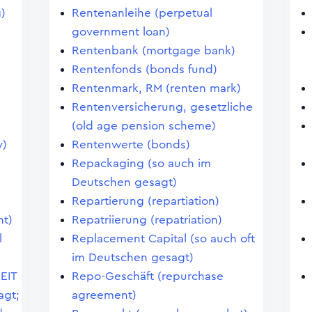
g)
Rentenanleihe (perpetual
government loan)
Rentenbank (mortgage bank)
Rentenfonds (bonds fund)
Rentenmark, RM (renten mark)
Rentenversicherung, gesetzliche
(old age pension scheme)
y)
Rentenwerte (bonds)
Repackaging (so auch im
Deutschen gesagt)
Repartierung (repartiation)
t)
Repatriierung (repatriation)
l
Replacement Capital (so auch oft
im Deutschen gesagt)
REIT
Repo-Geschäft (repurchase
agt;
agreement)