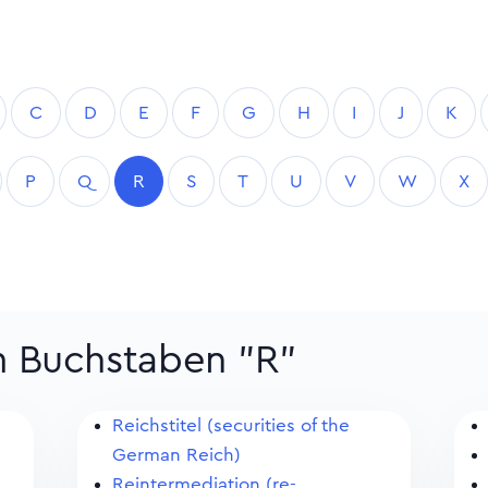
C
D
E
F
G
H
I
J
K
P
Q
R
S
T
U
V
W
X
m Buchstaben "R"
Reichstitel (securities of the
German Reich)
Reintermediation (re-